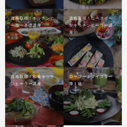
資格取得！キッチンヒ
資格取得！ロースイー
ーラー基礎講座
ツキッチンヒーラー講
座
資格取得！和食キッチ
ローフードマイスター
ンヒーラー講座
準１級