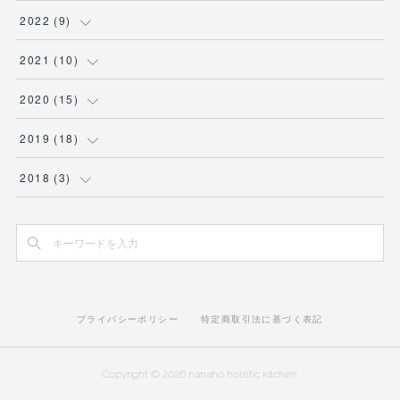
(
1
)
(
1
)
(
1
)
(
2
)
2022
(
9
)
(
1
)
(
1
)
(
1
)
(
2
)
2021
(
10
)
(
1
)
(
2
)
(
1
)
(
2
)
(
1
)
2020
(
15
)
(
2
)
(
1
)
(
2
)
(
1
)
(
1
)
(
2
)
2019
(
18
)
(
2
)
(
1
)
(
1
)
(
3
)
(
1
)
(
1
)
2018
(
3
)
(
3
)
(
1
)
(
1
)
(
3
)
(
2
)
(
3
)
(
2
)
(
1
)
(
1
)
(
1
)
(
2
)
(
2
)
(
1
)
プライバシーポリシー
特定商取引法に基づく表記
(
1
)
(
1
)
(
2
)
(
5
)
(
1
)
Copyright ©
2026
hanaho holistic kitchen
.