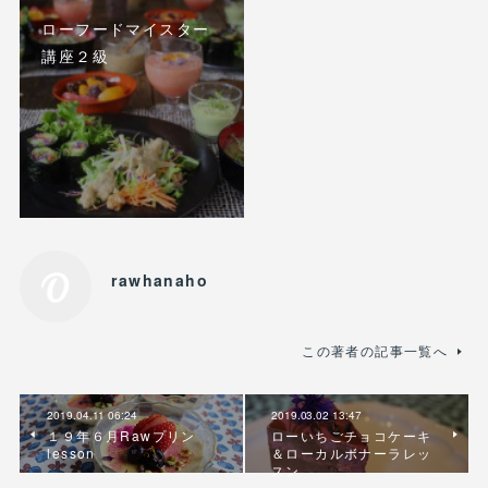
ローフードマイスター
講座２級
rawhanaho
この著者の記事一覧へ
2019.04.11 06:24
2019.03.02 13:47
１９年６月Rawプリン
ローいちごチョコケーキ
lesson
＆ローカルボナーラレッ
スン