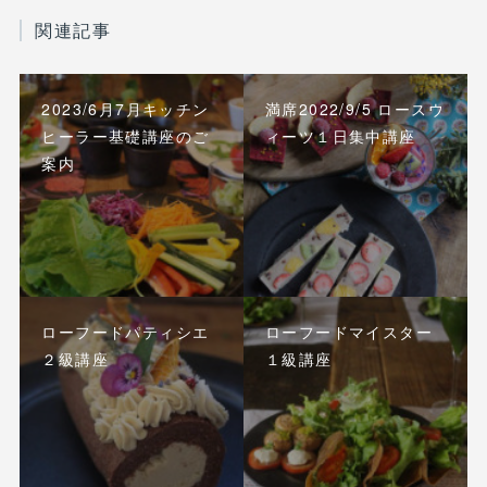
関連記事
2023/6月7月キッチン
満席2022/9/5 ロースウ
ヒーラー基礎講座のご
ィーツ１日集中講座
案内
ローフードパティシエ
ローフードマイスター
２級講座
１級講座