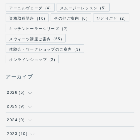
アーユルヴェーダ
(
4
)
スムージーレッスン
(
5
)
資格取得講座
(
10
)
その他ご案内
(
6
)
ひとりごと
(
2
)
キッチンヒーラーシリーズ
(
2
)
スウィーツ講座ご案内
(
55
)
体験会・ワークショップのご案内
(
3
)
オンラインショップ
(
2
)
アーカイブ
2026
(
5
)
(
1
)
2025
(
9
)
(
1
)
(
1
)
2024
(
9
)
(
2
)
(
3
)
(
2
)
2023
(
10
)