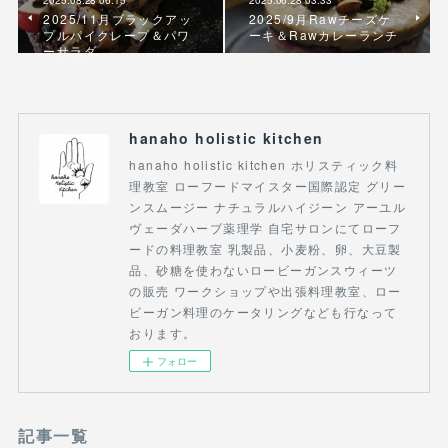
2025.08.28 06:15
2025.06.28 03:33
2025/11月ブラックアッ
2025/9月Rawチーズケ
プルパイクレープ＆パワ
ーキ＆Rawカレーランチ
ーサラダ
hanaho holistic kitchen
hanaho holistic kitchen ホリスティック料
理教室 ローフードマイスター国際認定 グリー
ンスムージー ナチュラルハイジーン アーユル
ヴェーダハーブ薬理学 自宅サロンにてローフ
ードの料理教室 乳製品、小麦粉、卵、大豆製
品、砂糖を使わないロービーガンスウィーツ
の販売 ワークショップや出張料理教室、ロー
ビーガン料理のケータリングなども行なって
おります。
フォロー
記事一覧