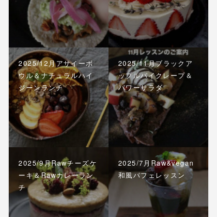
2025/12月アサイーボ
2025/11月ブラックア
ウル＆ナチュラルハイ
ップルパイクレープ＆
ジーンランチ
パワーサラダ
2025/9月Rawチーズケ
2025/7月Raw&vegan
ーキ＆Rawカレーラン
和風パフェレッスン
チ