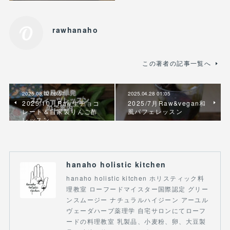
rawhanaho
この著者の記事一覧へ
2025.08.02 06:57
2025.04.28 01:05
2025/10月Raw生チョコ
2025/7月Raw&vegan和
レート＆自家製りんご酢
風パフェレッスン
レッスン
hanaho holistic kitchen
hanaho holistic kitchen ホリスティック料
理教室 ローフードマイスター国際認定 グリー
ンスムージー ナチュラルハイジーン アーユル
ヴェーダハーブ薬理学 自宅サロンにてローフ
ードの料理教室 乳製品、小麦粉、卵、大豆製