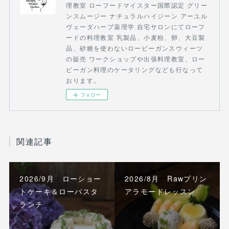
理教室 ローフードマイスター国際認定 グリー
ンスムージー ナチュラルハイジーン アーユル
ヴェーダハーブ薬理学 自宅サロンにてローフ
ードの料理教室 乳製品、小麦粉、卵、大豆製
品、砂糖を使わないロービーガンスウィーツ
の販売 ワークショップや出張料理教室、ロー
ビーガン料理のケータリングなども行なって
おります。
フォロー
関連記事
2026/9月 ローショー
2026/8月 Rawプリン
トケーキ＆ローパスタ
アラモードレッスン
ランチ