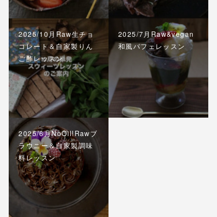
2025/10月Raw生チョ
2025/7月Raw&vegan
コレート＆自家製りん
和風パフェレッスン
ご酢レッスン
2025/6月NoOil!Rawブ
ラウニー＆自家製調味
料レッスン