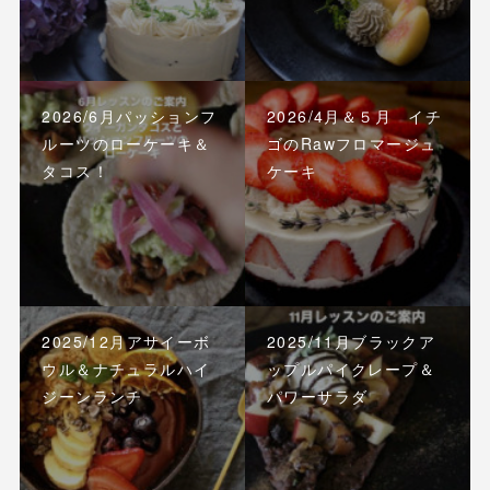
2026/6月パッションフ
2026/4月＆５月 イチ
ルーツのローケーキ＆
ゴのRawフロマージュ
タコス！
ケーキ
2025/12月アサイーボ
2025/11月ブラックア
ウル＆ナチュラルハイ
ップルパイクレープ＆
ジーンランチ
パワーサラダ