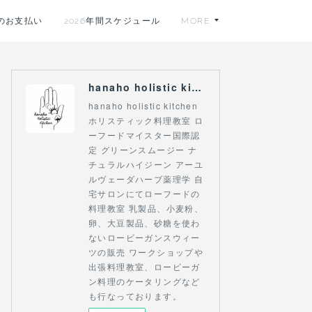
のお支払い
2026年間スケジュール
MORE
hanaho holistic kitchen
hanaho holistic kitchen
ホリスティック料理教室 ロ
ーフードマイスター国際認
定 グリーンスムージー ナ
チュラルハイジーン アーユ
ルヴェーダハーブ薬理学 自
宅サロンにてローフードの
料理教室 乳製品、小麦粉、
卵、大豆製品、砂糖を使わ
ないロービーガンスウィー
ツの販売 ワークショップや
出張料理教室、ロービーガ
ン料理のケータリングなど
も行なっております。