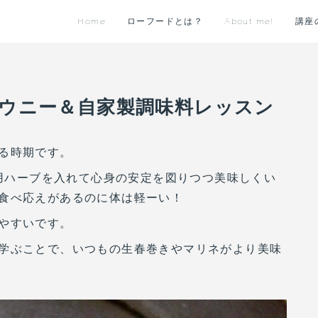
Home
ローフードとは？
About me!
講座
awブラウニー＆自家製調味料レッスン
る時期です。
薬用ハーブを入れて心身の安定を図りつつ美味しくい
食べ応えがあるのに体は軽ーい！
やすいです。
学ぶことで、いつもの生春巻きやマリネがより美味