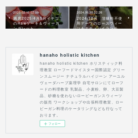
2025.02.13 02:09
2024.09.30 02:26
満席2025/4月5月イチゴ
2024/12月 甘味料不使
のRawケーキ＆ヴィーガ
用デーツのロースウィー
ンガレット
ツ＆ナチュハイランチ
hanaho holistic kitchen
hanaho holistic kitchen ホリスティック料
理教室 ローフードマイスター国際認定 グリー
ンスムージー ナチュラルハイジーン アーユル
ヴェーダハーブ薬理学 自宅サロンにてローフ
ードの料理教室 乳製品、小麦粉、卵、大豆製
品、砂糖を使わないロービーガンスウィーツ
の販売 ワークショップや出張料理教室、ロー
ビーガン料理のケータリングなども行なって
おります。
フォロー