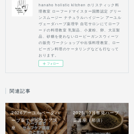
hanaho holistic kitchen ホリスティック料
理教室 ローフードマイスター国際認定 グリー
ンスムージー ナチュラルハイジーン アーユル
ヴェーダハーブ薬理学 自宅サロンにてローフ
ードの料理教室 乳製品、小麦粉、卵、大豆製
品、砂糖を使わないロービーガンスウィーツ
の販売 ワークショップや出張料理教室、ロー
ビーガン料理のケータリングなども行なって
おります。
フォロー
関連記事
2026アーユルベーダハ
2025/10月単発ハーブ
ーブ薬でセルフケア講
薬講座（那須）
座