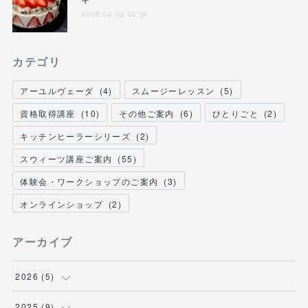
2026.02.09 01:32
カテゴリ
アーユルヴェーダ
(
4
)
スムージーレッスン
(
5
)
資格取得講座
(
10
)
その他ご案内
(
6
)
ひとりごと
(
2
)
キッチンヒーラーシリーズ
(
2
)
スウィーツ講座ご案内
(
55
)
体験会・ワークショップのご案内
(
3
)
オンラインショップ
(
2
)
アーカイブ
2026
(
5
)
(
1
)
2025
(
9
)